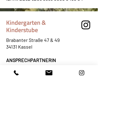
Kindergarten &
Kinderstube
Brabanter Straße 47 & 49
34131 Kassel
ANSPRECHPARTNERIN
Frau Susanne Krafft
Tel: 0561 ·
93513-32
kindergarten@waldorfschule-kassel.de
Hort
Brabanter Straße 45
34131 Kassel
Tel: 0561 ·
93513-33
hort@waldorfschule-kassel.de