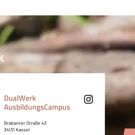
k
DualWerk
AusbildungsCampus
Brabanter Straße 43
34131 Kassel