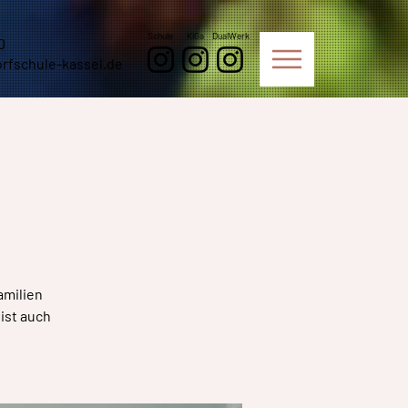
Schule
KiGa
DualWerk
0
rfschule-kassel.de
amilien
ist auch