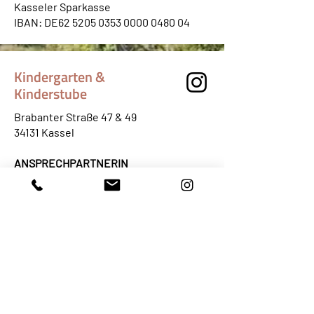
Kasseler Sparkasse
IBAN: DE62
5205 0353 0000 0480
04
Kindergarten &
Kinderstube
Brabanter Straße 47 & 49
34131 Kassel
ANSPRECHPARTNERIN
Frau Susanne Krafft
Tel: 0561 ·
93513-32
kindergarten@waldorfschule-kassel.de
Hort
Brabanter Straße 45
34131 Kassel