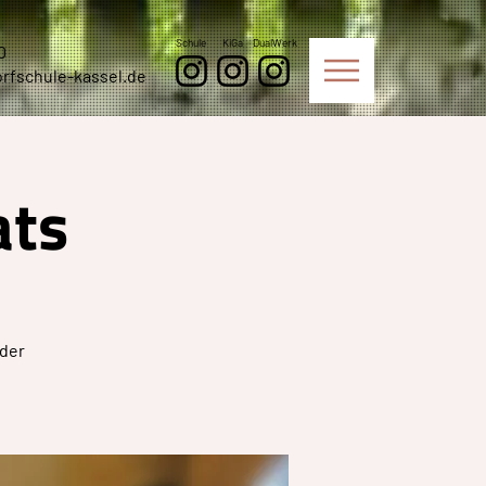
Schule
KiGa
DualWerk
0
rfschule-kassel.de
ats
 der