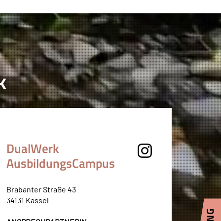
k
DualWerk
AusbildungsCampus
Brabanter Straße 43
34131 Kassel