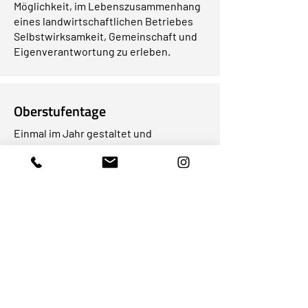
Möglichkeit, im Lebenszusammenhang
eines landwirtschaftlichen Betriebes
Selbstwirksamkeit, Gemeinschaft und
Eigenverantwortung zu erleben.
Oberstufentage
Einmal im Jahr gestaltet und
organisiert die SV drei intensive
Projekttage für die Klassen 9 bis 12.
Diese Tage geben Raum für eigene
Interessen, neue Perspektiven und
kreative Freiheit.
Tanzkurs in der 9. Klasse
Schritt für Schritt werden die
Neuntklässlerinnen und Neuntklässler